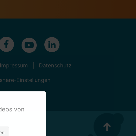
Impressum
Datenschutz
tshäre-Einstellungen
deos von
↑
gen