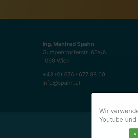
Ing. Manfred Spahn
Gumpendorferstr. 63a/6
1060 Wien
+43 (0) 676 / 677 88 00
info@spahn.at
Wir verwende
Youtube und 
Al